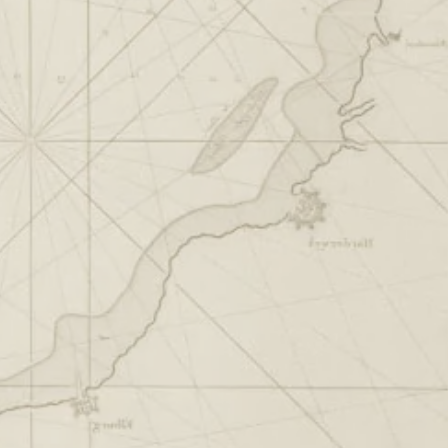
0
Privacyverklaring
Cookies
Realisatie:
QStylez