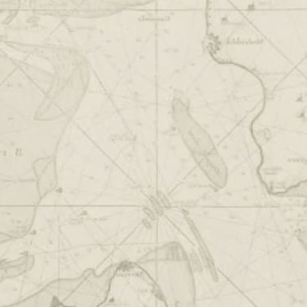
Daarnaast is ’t Gat van Nederland uitermate geschik
organiseren van diverse evenementen, is ’t Gat van
Als je op zoek bent naar een gezellige plek om te et
CONTACT
Haven 64
1131 ES Vo
TEL:
RESERVEREN
MAIL:
RESERVER
AGENDA