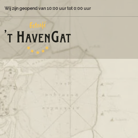
Wij zijn geopend van 10:00 uur tot 0:00 uur
Over ons
’t Gat van Nederland is al sinds 1972 een begrip in d
Bij ’t Gat van Nederland kun je terecht voor verschil
ontspannen en te genieten van lekker eten en drink