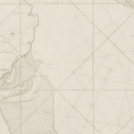
t voor het organiseren van feesten en evenementen. 
 Nederland een populaire keuze voor zowel lokale be
en, drinken en plezier te hebben in Volendam, Dan is
OPENINGSTIJDEN
Ma:
10:00 - 0:0
lendam
Di:
10:00 - 0:0
0299 36 34 76
Wo:
10:00 - 0:0
info@havengat.nl
Do:
10:00 - 0:0
EN:
reserveren@havengat.nl
Vr:
10:00 - 2:0
Za:
10:00 - 2:0