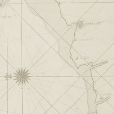
Met een lange geschiedenis van het jaarlijks
woners als toeristen.
 ’t Gat van Nederland en uitstekende keuze.
0
0
0
0
0
0