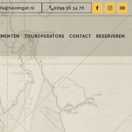
nfo@havengat.nl
0299 36 34 76
EMENTEN
TOUROPERATORS
CONTACT
RESERVEREN
 het historische centrum bij de haven.
muziek en live sport. Het is de perfecte locatie om te