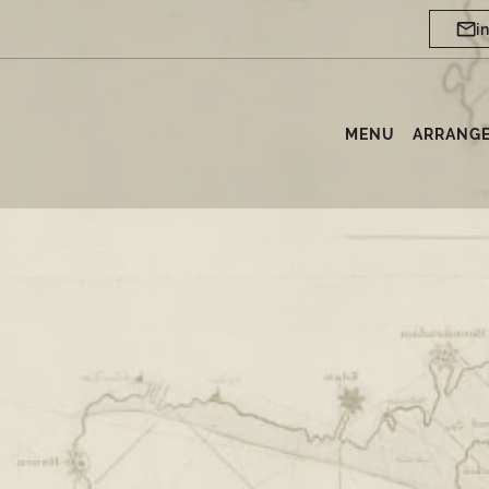
i
MENU
ARRANG
e regio en biedt een gezellige en authentieke sfeer in
lende gelegenheden, zoals lunch, diner, borrels, live 
en in een sfeervolle omgeving.